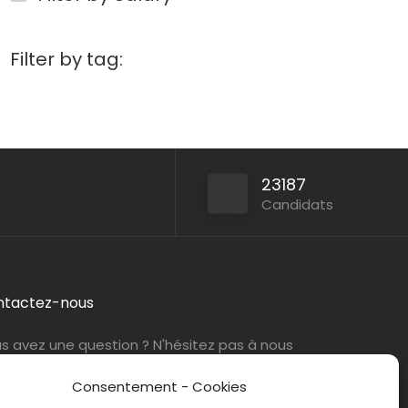
Filter by tag:
23187
Candidats
ntactez-nous
s avez une question ? N'hésitez pas à nous
tacter
par e-mail
ou par téléphone.
Consentement - Cookies