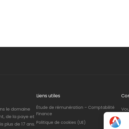
Liens utiles
Co
Étude de rémunération – Comptabilité
ans le domaine
Vou
Finance
nt, de la paye et
con
Politique de cookies (UE)
s plus de 17 ans.