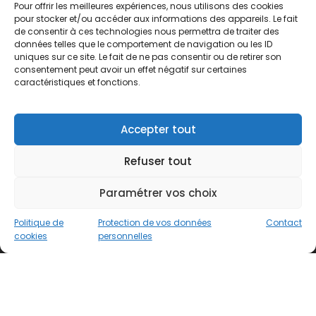
alternance. Retrouvez toutes nos offres d'emploi
Pour offrir les meilleures expériences, nous utilisons des cookies
pour stocker et/ou accéder aux informations des appareils. Le fait
sur ce site.
de consentir à ces technologies nous permettra de traiter des
données telles que le comportement de navigation ou les ID
Liens utiles
uniques sur ce site. Le fait de ne pas consentir ou de retirer son
consentement peut avoir un effet négatif sur certaines
caractéristiques et fonctions.
Étude de rémunération – Comptabilité Finance
Politique de cookies (UE)
Conditions d’utilisation & Politique de
Accepter tout
confidentialité
Refuser tout
Conditions générales de vente
Paramétrer vos choix
Contactez-nous
Politique de
Protection de vos données
Contact
Vous avez une question ? N'hésitez pas à nous
cookies
personnelles
contacter
par e-mail
ou par téléphone.
Téléphone :
01 47 42 90 73