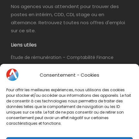
Nos agences vous attendent pour trouver des
postes en intérim, CDD, CDI, stage ou en
alternance. Retrouvez toutes nos offres d'emploi
sur ce site.
Liens utiles
Étude de rémunération – Comptabilité Finance
Politique de cookies (UE)
Consentement - Cookies
Conditions d’utilisation & Politique de
confidentialité
Pour offrir les meilleures expériences, nous utilisons des cookies
Conditions générales de vente
pour stocker et/ou accéder aux informations des appareils. Le fait
de consentir à ces technologies nous permettra de traiter des
Contactez-nous
données telles que le comportement de navigation ou les ID
uniques sur ce site. Le fait de ne pas consentir ou de retirer son
consentement peut avoir un effet négatif sur certaines
Vous avez une question ? N'hésitez pas à nous
caractéristiques et fonctions.
contacter
par e-mail
ou par téléphone.