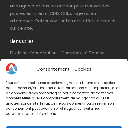
Nos agences vous attendent pour trouver des
postes en intérim, CDD, CDI, stage ou en
alternance. Retrouvez toutes nos offres d'emploi
sur ce site.
Liens utiles
Étude de rémunération – Comptabilité Finance
Politique de cookies (UE)
Consentement - Cookies
Conditions d’utilisation & Politique de
confidentialité
Pour offrir les meilleures expériences, nous utilisons des cookies
Conditions générales de vente
pour stocker et/ou accéder aux informations des appareils. Le fait
de consentir à ces technologies nous permettra de traiter des
Contactez-nous
données telles que le comportement de navigation ou les ID
uniques sur ce site. Le fait de ne pas consentir ou de retirer son
consentement peut avoir un effet négatif sur certaines
Vous avez une question ? N'hésitez pas à nous
caractéristiques et fonctions.
contacter
par e-mail
ou par téléphone.