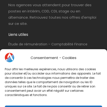
Nos agences vous attendent pour trouver des
postes en intérim, CDD, CDI, stage ou en
alternance. Retrouvez toutes nos offres d'emploi
sur ce site.
Liens utiles
Étude de rémunération – Comptabilité Finance
Politique de cookies (UE)
Consentement - Cookies
Conditions d’utilisation & Politique de
confidentialité
Pour offrir les meilleures expériences, nous utilisons des cookies
Conditions générales de vente
pour stocker et/ou accéder aux informations des appareils. Le fait
de consentir à ces technologies nous permettra de traiter des
Contactez-nous
données telles que le comportement de navigation ou les ID
uniques sur ce site. Le fait de ne pas consentir ou de retirer son
consentement peut avoir un effet négatif sur certaines
Vous avez une question ? N'hésitez pas à nous
caractéristiques et fonctions.
contacter
par e-mail
ou par téléphone.