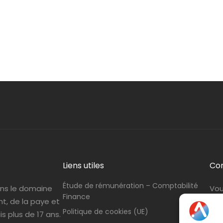
Liens utiles
Co
Étude de rémunération – Comptabilité
ans le domaine
Vou
Finance
nt, de la paye et
con
Politique de cookies (UE)
s plus de 17 ans.