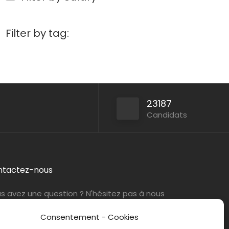
Filter by tag:
23187
Candidats
ntactez-nous
s avez une question ? N'hésitez pas à nous
tacter
par e-mail
ou par téléphone.
Consentement - Cookies