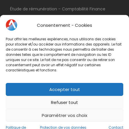
Étude de rémunération – Comptabilité Finance
Politique de cookies (UE)
Consentement - Cookies
Conditions d’utilisation & Politique de
confidentialité
Pour offrir les meilleures expériences, nous utilisons des cookies
Conditions générales de vente
pour stocker et/ou accéder aux informations des appareils. Le fait
de consentir à ces technologies nous permettra de traiter des
Contactez-nous
données telles que le comportement de navigation ou les ID
uniques sur ce site. Le fait de ne pas consentir ou de retirer son
consentement peut avoir un effet négatif sur certaines
Vous avez une question ? N'hésitez pas à nous
caractéristiques et fonctions.
contacter
par e-mail
ou par téléphone.
Téléphone :
01 47 42 90 73
Accepter tout
Refuser tout
Paramétrer vos choix
© Groupe ABIL. Tous droits réservés
Politique de
Protection de vos données
Contact