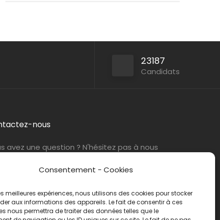
Persan
ABIL Ressources
CDI
23187
Paris (75)
ABIL Ressources
Intérim
Candidats
ntactez-nous
s avez une question ? N'hésitez pas à nous
tacter
par e-mail
ou par téléphone.
Consentement - Cookies
éphone :
01 47 42 90 73
 les meilleures expériences, nous utilisons des cookies pour stocker
er aux informations des appareils. Le fait de consentir à ces
s nous permettra de traiter des données telles que le
t de navigation ou les ID uniques sur ce site. Le fait de ne pas