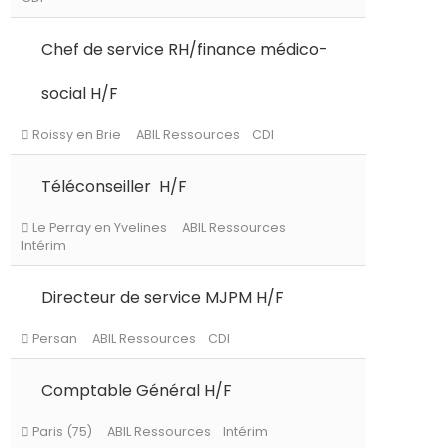
Chef de service RH/finance médico-
Le Chesnay-Rocquencourt
ABIL Ressourc
social H/F
CDI
Téléconseiller H/F
Roissy en Brie
ABIL Ressources
CDI
Directeur de service MJPM H/F
Le Perray en Yvelines
ABIL Ressources
Intérim
Comptable Général H/F