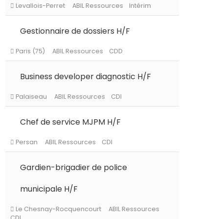
Gestionnaire de dossiers H/F
Levallois-Perret
ABIL Ressources
Intérim
Business developer diagnostic H/F
Paris (75)
ABIL Ressources
CDD
Chef de service MJPM H/F
Palaiseau
ABIL Ressources
CDI
Gardien-brigadier de police
Persan
ABIL Ressources
CDI
municipale H/F