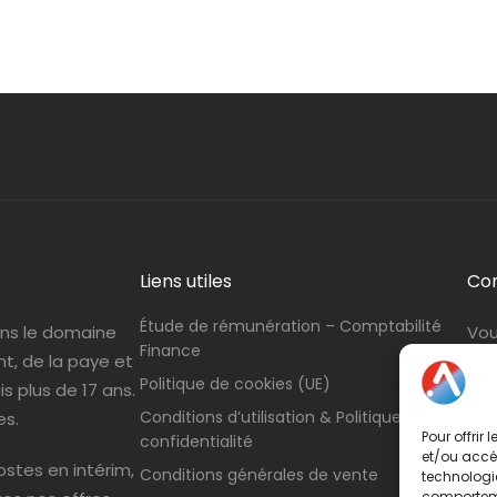
Liens utiles
Co
Étude de rémunération – Comptabilité
ans le domaine
Vou
Finance
nt, de la paye et
con
Politique de cookies (UE)
s plus de 17 ans.
Tél
Conditions d’utilisation & Politique de
es.
Pour offrir
confidentialité
et/ou accéd
stes en intérim,
Conditions générales de vente
technologie
comportemen