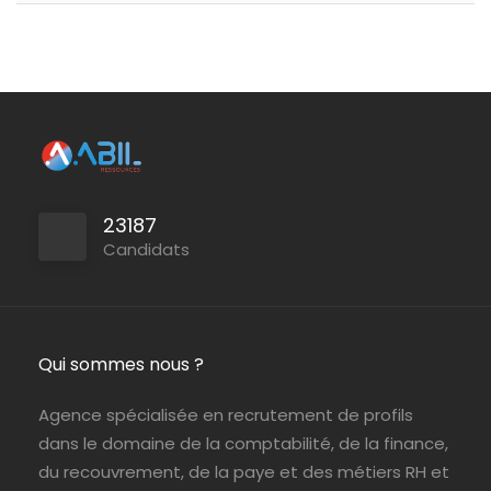
Levallois-Perret
ABIL Ressources
Intérim
Paris (75)
ABIL Ressources
CDD
23187
Palaiseau
ABIL Ressources
CDI
Candidats
Persan
ABIL Ressources
CDI
Qui sommes nous ?
Agence spécialisée en recrutement de profils
dans le domaine de la comptabilité, de la finance,
Le Chesnay-Rocquencourt
ABIL Ressources
CDI
du recouvrement, de la paye et des métiers RH et