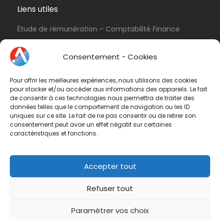
Liens utiles
Étude de rémunération – Comptabilité Finance
Politique de cookies (UE)
Consentement - Cookies
Conditions d’utilisation & Politique de
confidentialité
Pour offrir les meilleures expériences, nous utilisons des cookies
Conditions générales de vente
pour stocker et/ou accéder aux informations des appareils. Le fait
de consentir à ces technologies nous permettra de traiter des
Contactez-nous
données telles que le comportement de navigation ou les ID
uniques sur ce site. Le fait de ne pas consentir ou de retirer son
consentement peut avoir un effet négatif sur certaines
Vous avez une question ? N'hésitez pas à nous
caractéristiques et fonctions.
contacter
par e-mail
ou par téléphone.
Téléphone :
01 47 42 90 73
Accepter tout
Refuser tout
Paramétrer vos choix