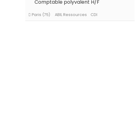
Comptable polyvalent H/F
Paris (75)
ABIL Ressources
Intérim
Paris (75)
ABIL Ressources
CDI