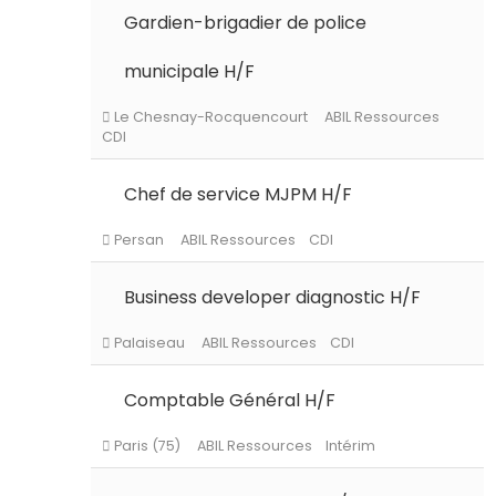
Gardien-brigadier de police
municipale H/F
Paris (75)
ABIL Ressources
Intérim
Chef de service MJPM H/F
Le Chesnay-Rocquencourt
ABIL Ressources
CDI
Business developer diagnostic H/F
Persan
ABIL Ressources
CDI
Comptable Général H/F
Palaiseau
ABIL Ressources
CDI