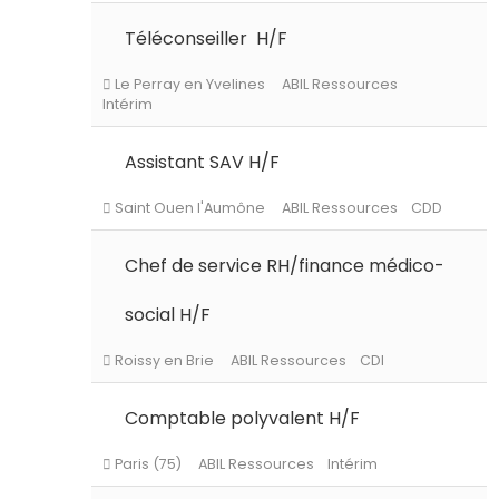
Persan
ABIL Ressources
CDI
Téléconseiller H/F
Le Perray en Yvelines
ABIL Ressources
Assistant SAV H/F
Intérim
Chef de service RH/finance médico-
Saint Ouen l'Aumône
ABIL Ressources
CDD
social H/F
Comptable polyvalent H/F
Roissy en Brie
ABIL Ressources
CDI