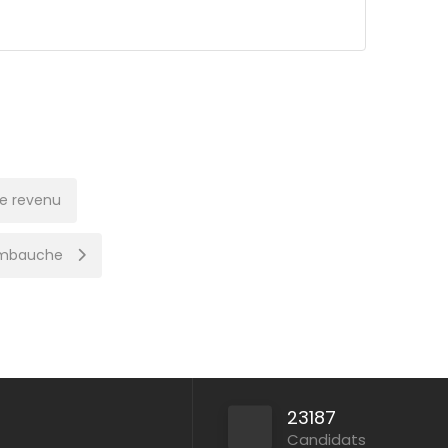
le revenu
d’embauche
23187
Candidats