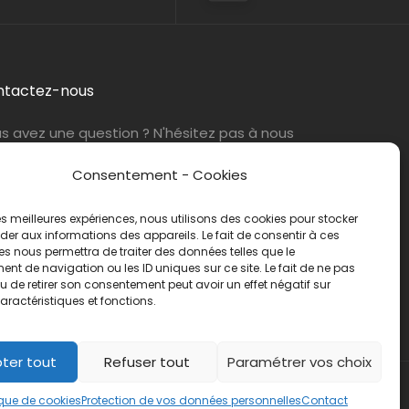
ntactez-nous
s avez une question ? N'hésitez pas à nous
tacter
par e-mail
ou par téléphone.
Consentement - Cookies
éphone :
01 47 42 90 73
 les meilleures expériences, nous utilisons des cookies pour stocker
er aux informations des appareils. Le fait de consentir à ces
s nous permettra de traiter des données telles que le
t de navigation ou les ID uniques sur ce site. Le fait de ne pas
u de retirer son consentement peut avoir un effet négatif sur
aractéristiques et fonctions.
ter tout
Refuser tout
Paramétrer vos choix
ique de cookies
Protection de vos données personnelles
Contact