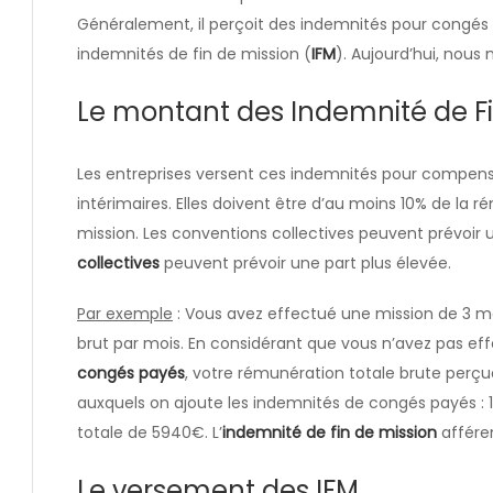
Généralement, il perçoit des indemnités pour congés pay
indemnités de fin de mission (
IFM
). Aujourd’hui, nous 
Le montant des Indemnité de Fi
Les entreprises versent ces indemnités pour compenser
intérimaires. Elles doivent être d’au moins 10% de la 
mission. Les conventions collectives peuvent prévoir 
collectives
peuvent prévoir une part plus élevée.
Par exemple
: Vous avez effectué une mission de 3 m
brut par mois. En considérant que vous n’avez pas eff
congés payés
, votre rémunération totale brute perç
auxquels on ajoute les indemnités de congés payés :
totale de 5940€. L’
indemnité de fin de mission
affére
Le versement des IFM