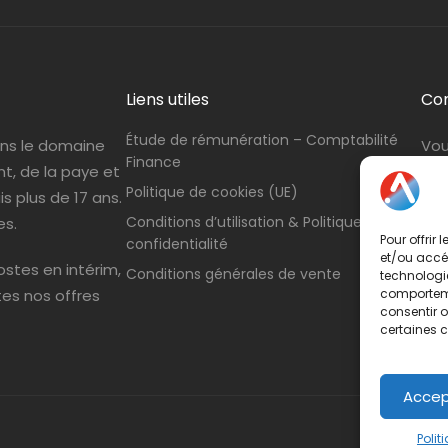
Liens utiles
Co
Étude de rémunération – Comptabilité
ans le domaine
Vou
Finance
nt, de la paye et
con
Politique de cookies (UE)
s plus de 17 ans.
Tél
Conditions d’utilisation & Politique de
es.
Pour offrir
confidentialité
et/ou accéd
stes en intérim,
Conditions générales de vente
technologie
tes nos offres
comportemen
consentir o
certaines c
Accep
Polit