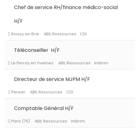
Chef de service RH/finance médico-social
H/F
Le Chesnay-Rocquencourt
ABIL Ressources
CDI
Téléconseiller H/F
Roissy en Brie
ABIL Ressources
CDI
Directeur de service MJPM H/F
Le Perray en Yvelines
ABIL Ressources
Intérim
Comptable Général H/F
Persan
ABIL Ressources
CDI