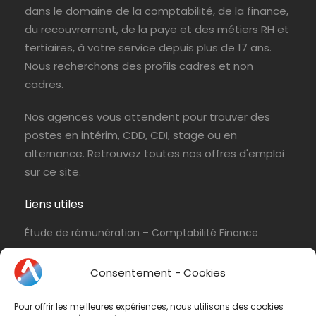
dans le domaine de la comptabilité, de la finance,
du recouvrement, de la paye et des métiers RH et
tertiaires, à votre service depuis plus de 17 ans.
Nous recherchons des profils cadres et non
cadres.
Nos agences vous attendent pour trouver des
postes en intérim, CDD, CDI, stage ou en
alternance. Retrouvez toutes nos offres d'emploi
sur ce site.
Liens utiles
Étude de rémunération – Comptabilité Finance
Politique de cookies (UE)
Consentement - Cookies
Conditions d’utilisation & Politique de
confidentialité
Pour offrir les meilleures expériences, nous utilisons des cookies
Conditions générales de vente