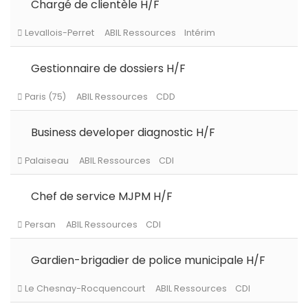
Chargé de clientèle H/F
Gestionnaire de dossiers H/F
Levallois-Perret
ABIL Ressources
Intérim
Business developer diagnostic H/F
Paris (75)
ABIL Ressources
CDD
Chef de service MJPM H/F
Palaiseau
ABIL Ressources
CDI
Gardien-brigadier de police municipale H/F
Persan
ABIL Ressources
CDI