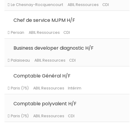
Paris (75)
ABIL Ressources
Intérim
Chef de service MJPM H/F
Le Chesnay-Rocquencourt
ABIL Ressources
CDI
Business developer diagnostic H/F
Persan
ABIL Ressources
CDI
Comptable Général H/F
Palaiseau
ABIL Ressources
CDI
Comptable polyvalent H/F
Paris (75)
ABIL Ressources
Intérim