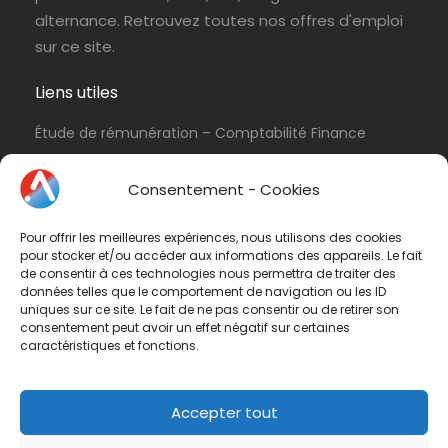
alternance. Retrouvez toutes nos offres d'emploi
sur ce site.
Liens utiles
Étude de rémunération – Comptabilité Finance
Politique de cookies (UE)
Consentement - Cookies
Conditions d’utilisation & Politique de
confidentialité
Pour offrir les meilleures expériences, nous utilisons des cookies
Conditions générales de vente
pour stocker et/ou accéder aux informations des appareils. Le fait
de consentir à ces technologies nous permettra de traiter des
Contactez-nous
données telles que le comportement de navigation ou les ID
uniques sur ce site. Le fait de ne pas consentir ou de retirer son
consentement peut avoir un effet négatif sur certaines
Vous avez une question ? N'hésitez pas à nous
caractéristiques et fonctions.
contacter
par e-mail
ou par téléphone.
Téléphone :
01 47 42 90 73
Accepter tout