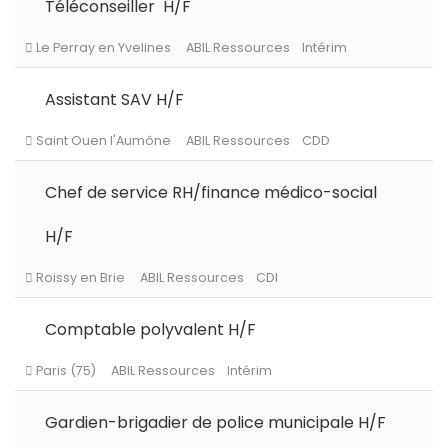
Téléconseiller H/F
Assistant SAV H/F
Le Perray en Yvelines
ABIL Ressources
Intérim
Chef de service RH/finance médico-social
Saint Ouen l'Aumône
ABIL Ressources
CDD
H/F
Comptable polyvalent H/F
Roissy en Brie
ABIL Ressources
CDI
Gardien-brigadier de police municipale H/F