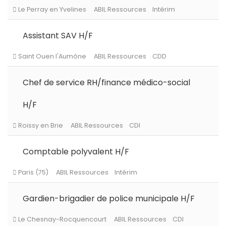
Persan
ABIL Ressources
CDI
Assistant SAV H/F
Le Perray en Yvelines
ABIL Ressources
Intérim
Chef de service RH/finance médico-social
H/F
Saint Ouen l'Aumône
ABIL Ressources
CDD
Comptable polyvalent H/F
Roissy en Brie
ABIL Ressources
CDI
Gardien-brigadier de police municipale H/F