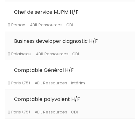
Paris (75)
ABIL Ressources
Intérim
Chef de service MJPM H/F
Business developer diagnostic H/F
Le Chesnay-Rocquencourt
ABIL Ressources
CDI
Comptable Général H/F
Persan
ABIL Ressources
CDI
Comptable polyvalent H/F
Palaiseau
ABIL Ressources
CDI
Paris (75)
ABIL Ressources
Intérim