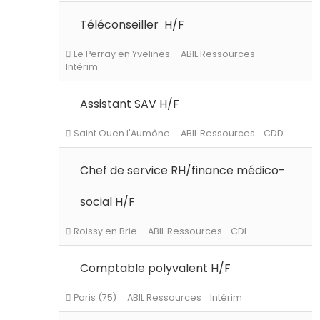
Persan
ABIL Ressources
CDI
Téléconseiller H/F
Le Perray en Yvelines
ABIL Ressources
Assistant SAV H/F
Intérim
Chef de service RH/finance médico-
Saint Ouen l'Aumône
ABIL Ressources
CDD
social H/F
Comptable polyvalent H/F
Roissy en Brie
ABIL Ressources
CDI