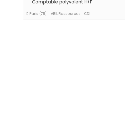
Comptable polyvalent H/F
Paris (75)
ABIL Ressources
Intérim
Paris (75)
ABIL Ressources
CDI