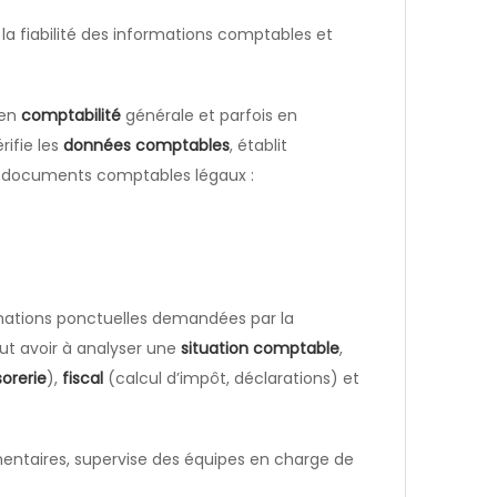
e la fiabilité des informations comptables et
 en
comptabilité
générale et parfois en
rifie les
données comptables
, établit
s documents comptables légaux :
mations ponctuelles demandées par la
eut avoir à analyser une
situation comptable
,
sorerie
),
fiscal
(calcul d’impôt, déclarations) et
ementaires, supervise des équipes en charge de