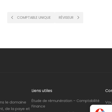
Post
COMPTABLE UNIQUE
RÉVISEUR
navigation
Liens utiles
Co
Étude de rémunération – Comptabilité
ans le domaine
Vou
Finance
nt, de la paye et
con