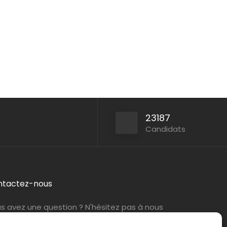
23187
Candidats
ntactez-nous
s avez une question ? N'hésitez pas à nous
tacter
par e-mail
ou par téléphone.