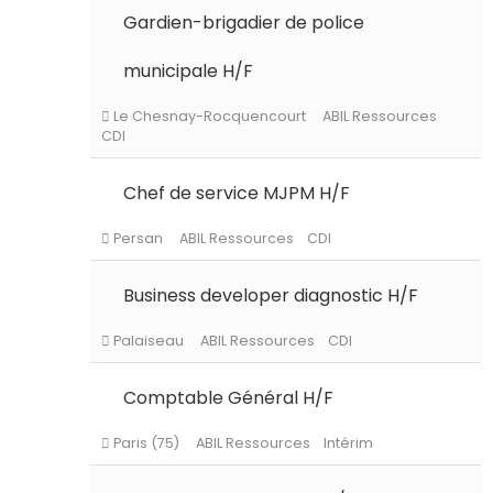
Gardien-brigadier de police
municipale H/F
Paris (75)
ABIL Ressources
Intérim
Chef de service MJPM H/F
Le Chesnay-Rocquencourt
ABIL Ressources
CDI
Business developer diagnostic H/F
Persan
ABIL Ressources
CDI
Comptable Général H/F
Palaiseau
ABIL Ressources
CDI