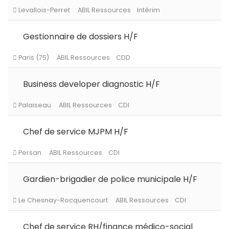
Gestionnaire de dossiers H/F
Business developer diagnostic H/F
Levallois-Perret
ABIL Ressources
CDI
Chef de service MJPM H/F
Levallois-Perret
ABIL Ressources
Intérim
Gardien-brigadier de police municipale H/F
Paris (75)
ABIL Ressources
CDD
Chef de service RH/finance médico-social