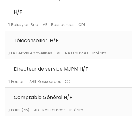
Palaiseau
ABIL Ressources
CDI
H/F
Téléconseiller H/F
Persan
ABIL Ressources
CDI
Directeur de service MJPM H/F
Le Chesnay-Rocquencourt
ABIL Ressources
CDI
Comptable Général H/F
Roissy en Brie
ABIL Ressources
CDI