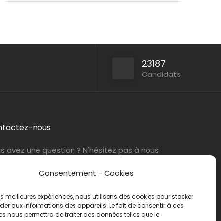
Persan
ABIL Ressources
CDI
23187
Paris (75)
ABIL Ressources
Intérim
Candidats
ntactez-nous
s avez une question ? N'hésitez pas à nous
tacter
par e-mail
ou par téléphone.
Consentement - Cookies
éphone :
01 47 42 90 73
 les meilleures expériences, nous utilisons des cookies pour stocker
er aux informations des appareils. Le fait de consentir à ces
s nous permettra de traiter des données telles que le