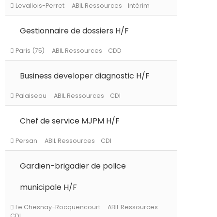
Gestionnaire de dossiers H/F
Levallois-Perret
ABIL Ressources
Intérim
Business developer diagnostic H/F
Paris (75)
ABIL Ressources
CDD
Chef de service MJPM H/F
Palaiseau
ABIL Ressources
CDI
Gardien-brigadier de police
Persan
ABIL Ressources
CDI
municipale H/F