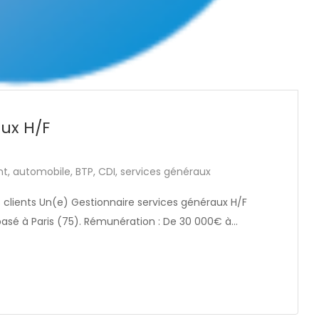
aux H/F
nt
,
automobile
,
BTP
,
CDI
,
services généraux
s clients Un(e) Gestionnaire services généraux H/F
 basé à Paris (75). Rémunération : De 30 000€ à…