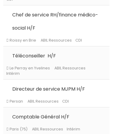
Chef de service RH/finance médico-
Le Chesnay-Rocquencourt
ABIL Ressourc
social H/F
CDI
Téléconseiller H/F
Roissy en Brie
ABIL Ressources
CDI
Directeur de service MJPM H/F
Le Perray en Yvelines
ABIL Ressources
Intérim
Comptable Général H/F