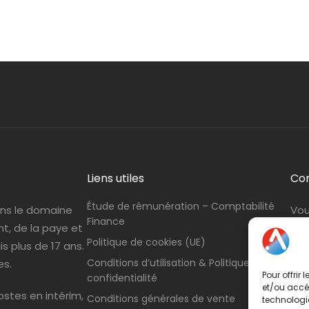
Liens utiles
Co
Étude de rémunération – Comptabilité
ans le domaine
Vou
Finance
nt, de la paye et
con
Politique de cookies (UE)
s plus de 17 ans.
Tél
Conditions d’utilisation & Politique de
es.
Pour offrir
confidentialité
et/ou accéd
stes en intérim,
Conditions générales de vente
technologie