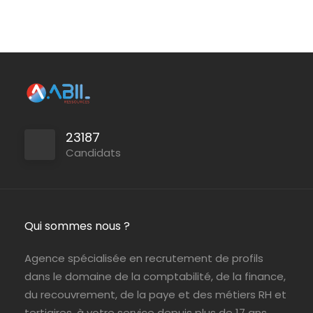
Paris (75)
ABIL Ressources
Intérim
Paris (75)
ABIL Ressources
CDI
23187
Candidats
Qui sommes nous ?
Agence spécialisée en recrutement de profils
dans le domaine de la comptabilité, de la finance,
du recouvrement, de la paye et des métiers RH et
tertiaires, à votre service depuis plus de 17 ans.