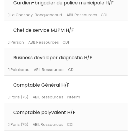
Gardien-brigadier de police municipale H/F
Chef de service MJPM H/F
Paris (75)
ABIL Ressources
Intérim
Business developer diagnostic H/F
Le Chesnay-Rocquencourt
ABIL Ressources
CDI
Comptable Général H/F
Persan
ABIL Ressources
CDI
Comptable polyvalent H/F
Palaiseau
ABIL Ressources
CDI