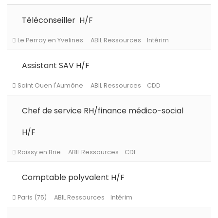
Téléconseiller H/F
Persan
ABIL Ressources
CDI
Assistant SAV H/F
Le Perray en Yvelines
ABIL Ressources
Intérim
Chef de service RH/finance médico-social
H/F
Saint Ouen l'Aumône
ABIL Ressources
CDD
Comptable polyvalent H/F
Roissy en Brie
ABIL Ressources
CDI