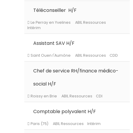
Persan
ABIL Ressources
CDI
Téléconseiller H/F
Le Perray en Yvelines
ABIL Ressources
Assistant SAV H/F
Intérim
Chef de service RH/finance médico-
Saint Ouen l'Aumône
ABIL Ressources
CDD
social H/F
Comptable polyvalent H/F
Roissy en Brie
ABIL Ressources
CDI