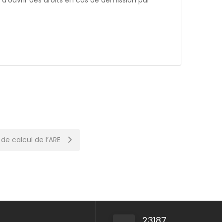
le d’ouvrir des droits en cas de démission par
de calcul de l’ARE
23187