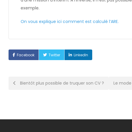
d’une mission d’intérim. A l’inverse, il n’est pas possib
exemple.
On vous explique ici comment est calculé l’ARE.
Facebook
Twitter
LinkedIn
Post
Bientôt plus possible de truquer son CV ?
Le mode 
navigation