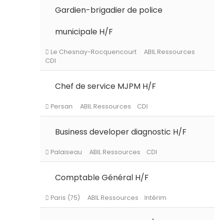
Gardien-brigadier de police
municipale H/F
Paris (75)
ABIL Ressources
Intérim
Chef de service MJPM H/F
Le Chesnay-Rocquencourt
ABIL Ressources
CDI
Business developer diagnostic H/F
Persan
ABIL Ressources
CDI
Comptable Général H/F
Palaiseau
ABIL Ressources
CDI