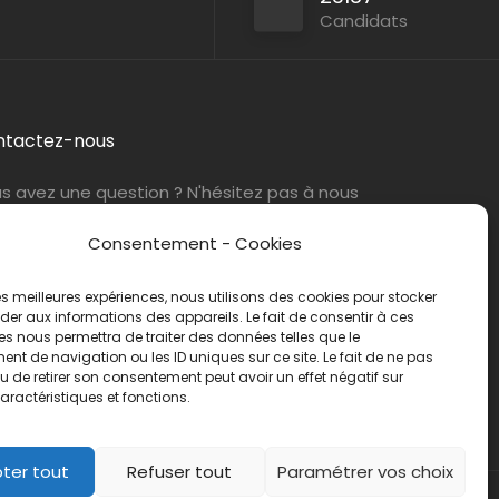
Candidats
ntactez-nous
s avez une question ? N'hésitez pas à nous
tacter
par e-mail
ou par téléphone.
Consentement - Cookies
éphone :
01 47 42 90 73
 les meilleures expériences, nous utilisons des cookies pour stocker
er aux informations des appareils. Le fait de consentir à ces
s nous permettra de traiter des données telles que le
t de navigation ou les ID uniques sur ce site. Le fait de ne pas
u de retirer son consentement peut avoir un effet négatif sur
aractéristiques et fonctions.
ter tout
Refuser tout
Paramétrer vos choix