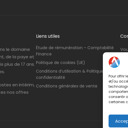
Liens utiles
Co
Étude de rémunération – Comptabilité
ans le domaine
Vou
Finance
nt, de la paye et
con
Politique de cookies (UE)
s plus de 17 ans.
Tél
Conditions d’utilisation & Politique de
es.
Pour offrir
confidentialité
et/ou accéd
stes en intérim,
Conditions générales de vente
technologie
tes nos offres
comportemen
consentir o
certaines c
Accep