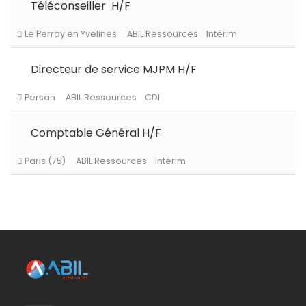
Téléconseiller H/F
Persan
ABIL Ressources
CDI
Directeur de service MJPM H/F
Le Chesnay-Rocquencourt
ABIL Ressources
CDI
Comptable Général H/F
Roissy en Brie
ABIL Ressources
CDI
Le Perray en Yvelines
ABIL Ressources
Intérim