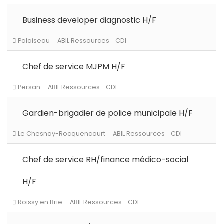
Business developer diagnostic H/F
Levallois-Perret
ABIL Ressources
CDI
Chef de service MJPM H/F
Levallois-Perret
ABIL Ressources
Intérim
Gardien-brigadier de police municipale H/F
Paris (75)
ABIL Ressources
CDD
Chef de service RH/finance médico-social
H/F
Palaiseau
ABIL Ressources
CDI