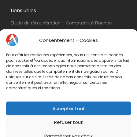
Liens utiles
Étude de rémunération – Comptabilité Finance
Politique de cookies (UE)
Consentement - Cookies
Conditions d’utilisation & Politique de
confidentialité
Pour offrir les meilleures expériences, nous utilisons des cookies
Conditions générales de vente
pour stocker et/ou accéder aux informations des appareils. Le fait
de consentir à ces technologies nous permettra de traiter des
Contactez-nous
données telles que le comportement de navigation ou les ID
uniques sur ce site. Le fait de ne pas consentir ou de retirer son
consentement peut avoir un effet négatif sur certaines
Vous avez une question ? N'hésitez pas à nous
caractéristiques et fonctions.
contacter
par e-mail
ou par téléphone.
Téléphone :
01 47 42 90 73
Accepter tout
Refuser tout
Paramétrer vos choix