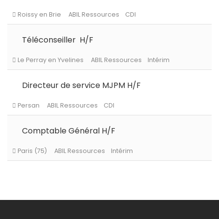
Palaiseau
ABIL Ressources
CDI
Téléconseiller H/F
Persan
ABIL Ressources
CDI
Directeur de service MJPM H/F
Le Chesnay-Rocquencourt
ABIL Ressources
CDI
Comptable Général H/F
Roissy en Brie
ABIL Ressources
CDI