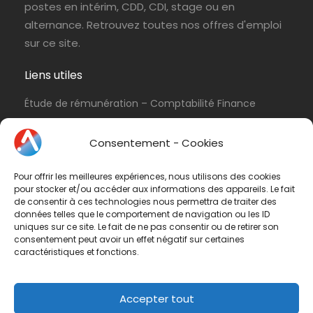
postes en intérim, CDD, CDI, stage ou en
alternance. Retrouvez toutes nos offres d'emploi
sur ce site.
Liens utiles
Étude de rémunération – Comptabilité Finance
Politique de cookies (UE)
Consentement - Cookies
Conditions d’utilisation & Politique de
confidentialité
Pour offrir les meilleures expériences, nous utilisons des cookies
Conditions générales de vente
pour stocker et/ou accéder aux informations des appareils. Le fait
de consentir à ces technologies nous permettra de traiter des
Contactez-nous
données telles que le comportement de navigation ou les ID
uniques sur ce site. Le fait de ne pas consentir ou de retirer son
consentement peut avoir un effet négatif sur certaines
Vous avez une question ? N'hésitez pas à nous
caractéristiques et fonctions.
contacter
par e-mail
ou par téléphone.
Téléphone :
01 47 42 90 73
Accepter tout