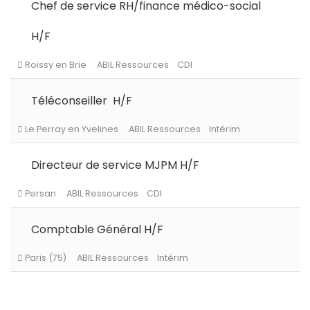
Chef de service RH/finance médico-social
H/F
Le Chesnay-Rocquencourt
ABIL Ressources
CDI
Téléconseiller H/F
Directeur de service MJPM H/F
Roissy en Brie
ABIL Ressources
CDI
Comptable Général H/F
Le Perray en Yvelines
ABIL Ressources
Intérim