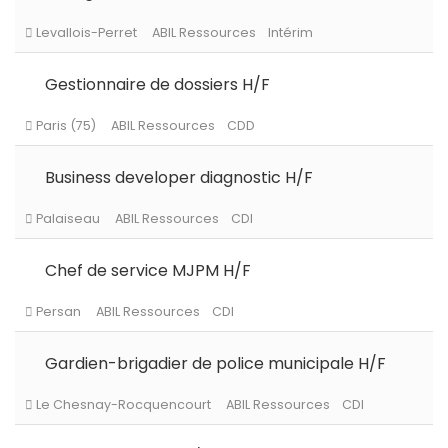
Levallois-Perret
ABIL Ressources
CDI
Gestionnaire de dossiers H/F
Levallois-Perret
ABIL Ressources
Intérim
Business developer diagnostic H/F
Paris (75)
ABIL Ressources
CDD
Chef de service MJPM H/F
Palaiseau
ABIL Ressources
CDI
Gardien-brigadier de police municipale H/F
Persan
ABIL Ressources
CDI