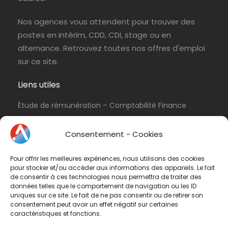
Nos agences vous attendent pour trouver des
postes en intérim, CDD, CDI, stage ou en
alternance. Retrouvez toutes nos offres d'emploi
sur ce site.
Liens utiles
Étude de rémunération – Comptabilité Finance
Politique de cookies (UE)
Consentement - Cookies
Conditions d’utilisation & Politique de
confidentialité
Pour offrir les meilleures expériences, nous utilisons des cookies
Conditions générales de vente
pour stocker et/ou accéder aux informations des appareils. Le fait
de consentir à ces technologies nous permettra de traiter des
Contactez-nous
données telles que le comportement de navigation ou les ID
uniques sur ce site. Le fait de ne pas consentir ou de retirer son
consentement peut avoir un effet négatif sur certaines
Vous avez une question ? N'hésitez pas à nous
caractéristiques et fonctions.
contacter
par e-mail
ou par téléphone.