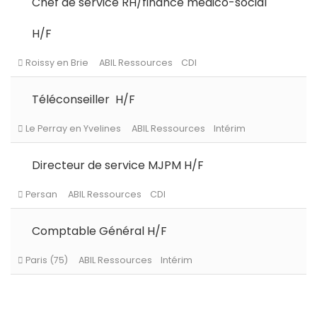
Chef de service RH/finance médico-social
H/F
Le Chesnay-Rocquencourt
ABIL Ressources
CDI
Téléconseiller H/F
Directeur de service MJPM H/F
Roissy en Brie
ABIL Ressources
CDI
Comptable Général H/F
Le Perray en Yvelines
ABIL Ressources
Intérim