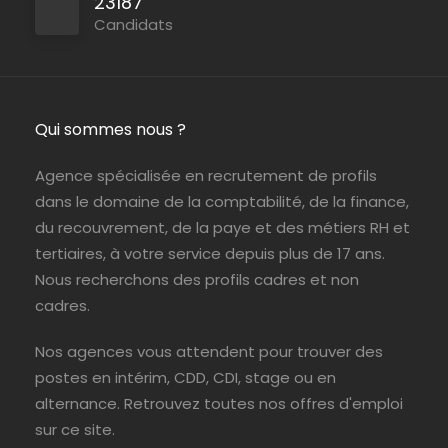
23187
Persan
ABIL Ressources
CDI
Candidats
Paris (75)
ABIL Ressources
Intérim
Qui sommes nous ?
Agence spécialisée en recrutement de profils
dans le domaine de la comptabilité, de la finance,
du recouvrement, de la paye et des métiers RH et
tertiaires, à votre service depuis plus de 17 ans.
Nous recherchons des profils cadres et non
cadres.
Nos agences vous attendent pour trouver des
postes en intérim, CDD, CDI, stage ou en
alternance. Retrouvez toutes nos offres d'emploi
sur ce site.