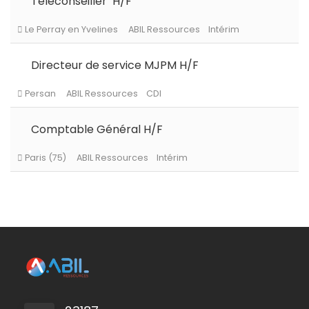
Téléconseiller H/F
Le Chesnay-Rocquencourt
ABIL Ressources
CDI
Directeur de service MJPM H/F
Comptable Général H/F
Roissy en Brie
ABIL Ressources
CDI
Le Perray en Yvelines
ABIL Ressources
Intérim