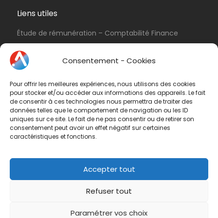
Liens utiles
Étude de rémunération – Comptabilité Finance
Politique de cookies (UE)
Consentement - Cookies
Conditions d’utilisation & Politique de
confidentialité
Pour offrir les meilleures expériences, nous utilisons des cookies
Conditions générales de vente
pour stocker et/ou accéder aux informations des appareils. Le fait
de consentir à ces technologies nous permettra de traiter des
Contactez-nous
données telles que le comportement de navigation ou les ID
uniques sur ce site. Le fait de ne pas consentir ou de retirer son
consentement peut avoir un effet négatif sur certaines
Vous avez une question ? N'hésitez pas à nous
caractéristiques et fonctions.
contacter
par e-mail
ou par téléphone.
Téléphone :
01 47 42 90 73
Accepter tout
Refuser tout
Paramétrer vos choix