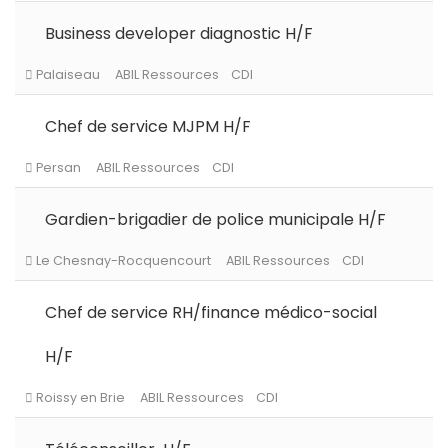
Levallois-Perret
ABIL Ressources
CDI
Business developer diagnostic H/F
Chef de service MJPM H/F
Levallois-Perret
ABIL Ressources
Intérim
Gardien-brigadier de police municipale H/F
Paris (75)
ABIL Ressources
CDD
Chef de service RH/finance médico-social
Palaiseau
ABIL Ressources
CDI
H/F
Persan
ABIL Ressources
CDI