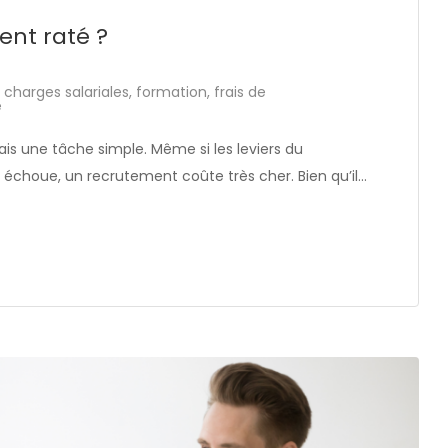
nt raté ?
,
charges salariales
,
formation
,
frais de
e
is une tâche simple. Même si les leviers du
il échoue, un recrutement coûte très cher. Bien qu’il…