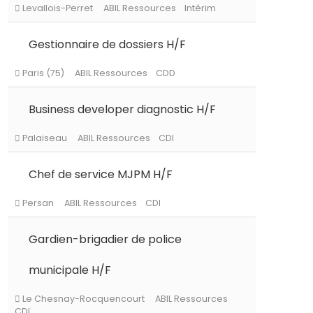
Gestionnaire de dossiers H/F
Levallois-Perret
ABIL Ressources
Intérim
Business developer diagnostic H/F
Paris (75)
ABIL Ressources
CDD
Chef de service MJPM H/F
Palaiseau
ABIL Ressources
CDI
Gardien-brigadier de police
Persan
ABIL Ressources
CDI
municipale H/F