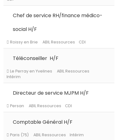
Chef de service RH/finance médico-
Le Chesnay-Rocquencourt
ABIL Ressourc
social H/F
CDI
Téléconseiller H/F
Roissy en Brie
ABIL Ressources
CDI
Directeur de service MJPM H/F
Le Perray en Yvelines
ABIL Ressources
Intérim
Comptable Général H/F