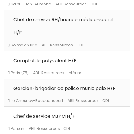
Le Perray en Yvelines
ABIL Ressources
Intérim
Chef de service RH/finance médico-social
H/F
Saint Ouen l'Aumône
ABIL Ressources
CDD
Comptable polyvalent H/F
Gardien-brigadier de police municipale H/F
Roissy en Brie
ABIL Ressources
CDI
Chef de service MJPM H/F
Paris (75)
ABIL Ressources
Intérim