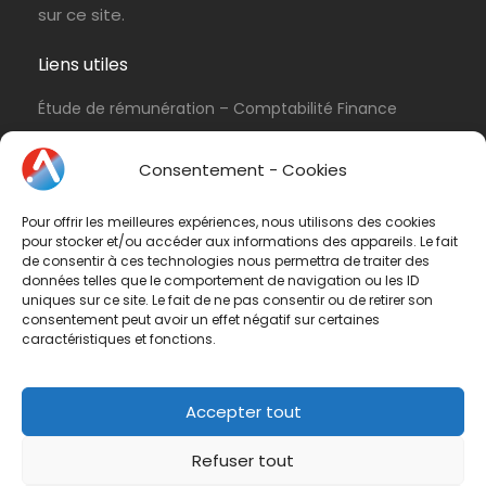
sur ce site.
Liens utiles
Étude de rémunération – Comptabilité Finance
Politique de cookies (UE)
Consentement - Cookies
Conditions d’utilisation & Politique de
confidentialité
Pour offrir les meilleures expériences, nous utilisons des cookies
Conditions générales de vente
pour stocker et/ou accéder aux informations des appareils. Le fait
de consentir à ces technologies nous permettra de traiter des
Contactez-nous
données telles que le comportement de navigation ou les ID
uniques sur ce site. Le fait de ne pas consentir ou de retirer son
consentement peut avoir un effet négatif sur certaines
Vous avez une question ? N'hésitez pas à nous
caractéristiques et fonctions.
contacter
par e-mail
ou par téléphone.
Téléphone :
01 47 42 90 73
Accepter tout
Refuser tout