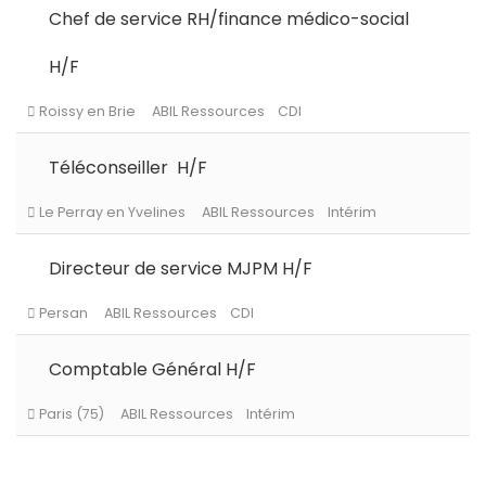
Chef de service RH/finance médico-social
Levallois-Perret
ABIL Ressources
CDI
H/F
Levallois-Perret
ABIL Ressources
Intérim
Téléconseiller H/F
Directeur de service MJPM H/F
Paris (75)
ABIL Ressources
CDD
Comptable Général H/F
Palaiseau
ABIL Ressources
CDI