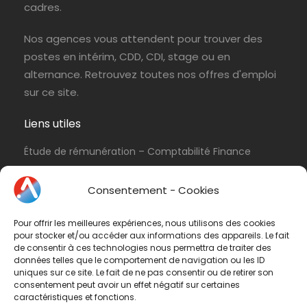
cadres.
Persan
ABIL Ressources
CDI
Nos agences vous attendent pour trouver des
postes en intérim, CDD, CDI, stage ou en
alternance. Retrouvez toutes nos offres d'emploi
Paris (75)
ABIL Ressources
Intérim
sur ce site.
Liens utiles
Étude de rémunération – Comptabilité Finance
Politique de cookies (UE)
Consentement - Cookies
Conditions d’utilisation & Politique de
confidentialité
Pour offrir les meilleures expériences, nous utilisons des cookies
Conditions générales de vente
pour stocker et/ou accéder aux informations des appareils. Le fait
de consentir à ces technologies nous permettra de traiter des
Contactez-nous
données telles que le comportement de navigation ou les ID
uniques sur ce site. Le fait de ne pas consentir ou de retirer son
consentement peut avoir un effet négatif sur certaines
Vous avez une question ? N'hésitez pas à nous
caractéristiques et fonctions.