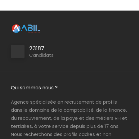
Persan
ABIL Ressources
CDI
Le Chesnay-Rocquencourt
ABIL Ressources
CDI
23187
Candidats
Roissy en Brie
ABIL Ressources
CDI
Qui sommes nous ?
Agence spécialisée en recrutement de profils
dans le domaine de la comptabilité, de la finance,
Le Perray en Yvelines
ABIL Ressources
Intérim
du recouvrement, de la paye et des métiers RH et
tertiaires, à votre service depuis plus de 17 ans.
Nous recherchons des profils cadres et non