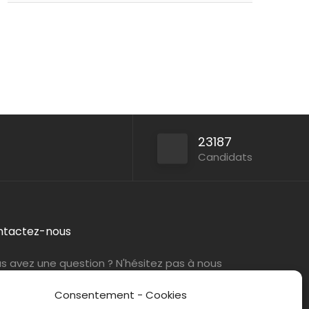
Persan
ABIL Ressources
CDI
Paris (75)
ABIL Ressources
Intérim
23187
Candidats
ntactez-nous
s avez une question ? N'hésitez pas à nous
tacter
par e-mail
ou par téléphone.
Consentement - Cookies