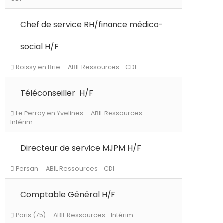
Chef de service RH/finance médico-
Le Chesnay-Rocquencourt
ABIL Ressourc
social H/F
CDI
Téléconseiller H/F
Roissy en Brie
ABIL Ressources
CDI
Directeur de service MJPM H/F
Le Perray en Yvelines
ABIL Ressources
Intérim
Comptable Général H/F