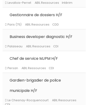
Gestionnaire de dossiers H/F
Levallois-Perret
ABIL Ressources
Intérim
Business developer diagnostic H/F
Paris (75)
ABIL Ressources
CDD
Chef de service MJPM H/F
Palaiseau
ABIL Ressources
CDI
Gardien-brigadier de police
Persan
ABIL Ressources
CDI
municipale H/F