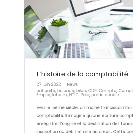
L’histoire de la comptabilité
27 juin 2022
News
antiquité
,
balance
,
bilan
,
CDR
,
Compta
,
Compta
Emploi
,
Interim
,
NTIC
,
Paie
,
partie double
Vers le 15ème siècle, un moine franciscain ital
comptabilité. Il imagine qu’une écriture com
enregistrer l’origine et la destination des fond
inscription au débit et une au crédit. Cette con