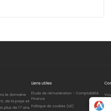
Liens utiles
Co
Étude de rémunération – Comptabilité
ans le domaine
Vou
Finance
nt, de la paye et
con
Politique de cookies (UE)
s plus de 17 ans.