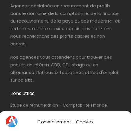
Agence spécialisée en recrutement de profils
dans le domaine de la comptabilité, de la finance,
du recouvrement, de la paye et des métiers RH et
tertiaires, à votre service depuis plus de 17 ans.
Nous recherchons des profils cadres et non
cadres.
Nos agences vous attendent pour trouver des
postes en intérim, CDD, CDI, stage ou en
alternance. Retrouvez toutes nos offres d'emploi
sur ce site.
Liens utiles
Étude de rémunération – Comptabilité Finance
Politique de cookies (UE)
Consentement - Cookies
Conditions d’utilisation & Politique de
confidentialité