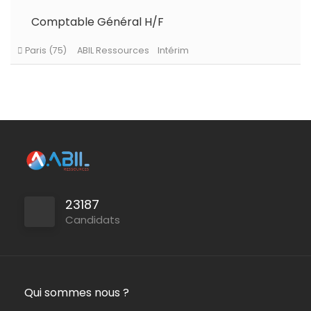
Roissy en Brie
ABIL Ressources
CDI
Comptable Général H/F
Le Perray en Yvelines
ABIL Ressources
Intérim
Persan
ABIL Ressources
CDI
23187
Candidats
Paris (75)
ABIL Ressources
Intérim
Qui sommes nous ?