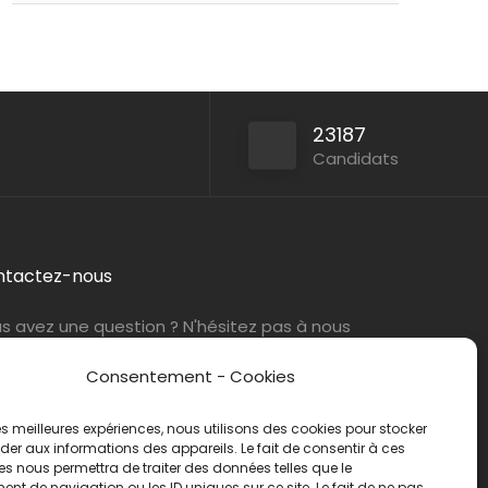
Paris (75)
ABIL Ressources
Intérim
23187
Paris (75)
ABIL Ressources
CDI
Candidats
ntactez-nous
s avez une question ? N'hésitez pas à nous
tacter
par e-mail
ou par téléphone.
Consentement - Cookies
éphone :
01 47 42 90 73
 les meilleures expériences, nous utilisons des cookies pour stocker
er aux informations des appareils. Le fait de consentir à ces
s nous permettra de traiter des données telles que le
t de navigation ou les ID uniques sur ce site. Le fait de ne pas