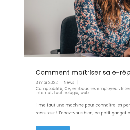
Comment maîtriser sa e-rép
3 mai 2022
News
Comptabilité
,
CV
,
embauche
,
employeur
,
Inté
internet
,
technologie
,
web
Il me faut une machine pour connaître les pen
recruteur ! Tenez-vous bien, ce petit gadget es