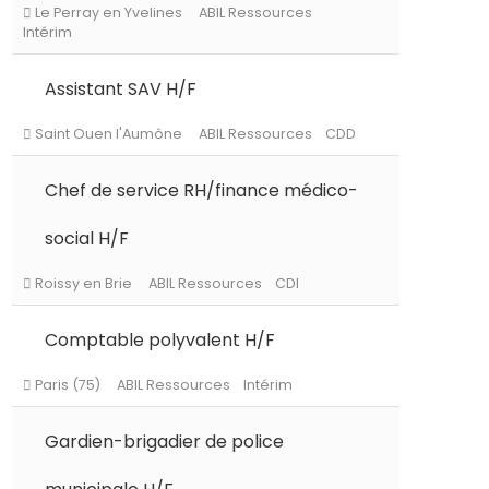
Le Perray en Yvelines
ABIL Ressources
Assistant SAV H/F
Intérim
Chef de service RH/finance médico-
Saint Ouen l'Aumône
ABIL Ressources
C
social H/F
Comptable polyvalent H/F
Roissy en Brie
ABIL Ressources
CDI
Gardien-brigadier de police
Paris (75)
ABIL Ressources
Intérim