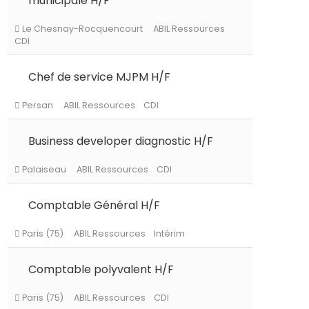
municipale H/F
Chef de service MJPM H/F
Le Chesnay-Rocquencourt
ABIL Ressourc
CDI
Business developer diagnostic H/F
Persan
ABIL Ressources
CDI
Comptable Général H/F
Palaiseau
ABIL Ressources
CDI
Comptable polyvalent H/F