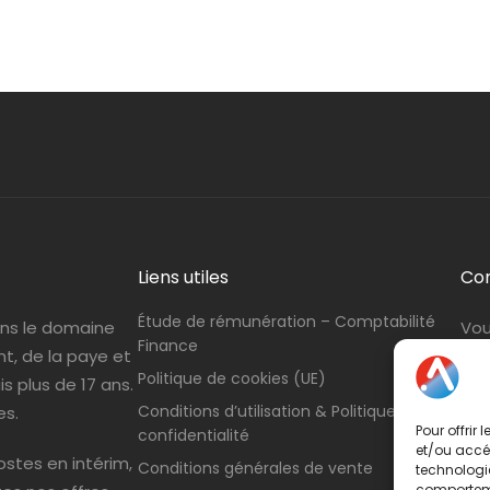
Liens utiles
Co
Étude de rémunération – Comptabilité
ans le domaine
Vou
Finance
nt, de la paye et
con
Politique de cookies (UE)
s plus de 17 ans.
Tél
Conditions d’utilisation & Politique de
es.
Pour offrir
confidentialité
et/ou accéd
stes en intérim,
Conditions générales de vente
technologie
comportemen