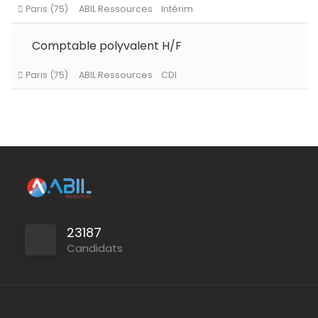
Le Chesnay-Rocquencourt
ABIL Ressources
CDI
Comptable polyvalent H/F
Persan
ABIL Ressources
CDI
Palaiseau
ABIL Ressources
CDI
23187
Candidats
Paris (75)
ABIL Ressources
Intérim