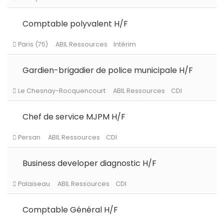
Le Perray en Yvelines
ABIL Ressources
Intérim
Comptable polyvalent H/F
Gardien-brigadier de police municipale H/F
Saint Ouen l'Aumône
ABIL Ressources
CDD
Chef de service MJPM H/F
Roissy en Brie
ABIL Ressources
CDI
Business developer diagnostic H/F
Paris (75)
ABIL Ressources
Intérim
Comptable Général H/F