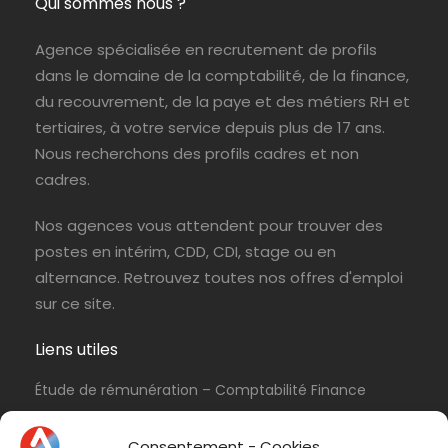
Qui sommes nous ?
Persan
ABIL Ressources
CDI
Agence spécialisée en recrutement de profils
dans le domaine de la comptabilité, de la finance,
du recouvrement, de la paye et des métiers RH et
tertiaires, à votre service depuis plus de 17 ans.
Le Chesnay-Rocquencourt
ABIL Ressources
CDI
Nous recherchons des profils cadres et non
cadres.
Nos agences vous attendent pour trouver des
postes en intérim, CDD, CDI, stage ou en
alternance. Retrouvez toutes nos offres d'emploi
Roissy en Brie
ABIL Ressources
CDI
sur ce site.
Liens utiles
Étude de rémunération – Comptabilité Finance
Le Perray en Yvelines
ABIL Ressources
Intérim
Politique de cookies (UE)
Consentement - Cookies