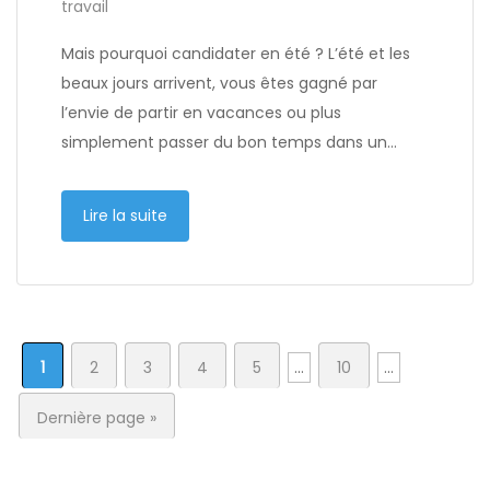
travail
Mais pourquoi candidater en été ? L’été et les
beaux jours arrivent, vous êtes gagné par
l’envie de partir en vacances ou plus
simplement passer du bon temps dans un…
Lire la suite
1
2
3
4
5
...
10
...
Dernière page »