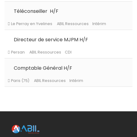
Téléconseiller H/F
Persan
ABIL Ressources
CDI
Directeur de service MJPM H/F
Le Chesnay-Rocquencourt
ABIL Ressources
CDI
Comptable Général H/F
Roissy en Brie
ABIL Ressources
CDI
Le Perray en Yvelines
ABIL Ressources
Intérim