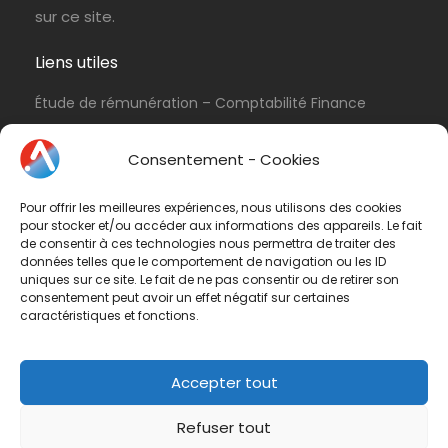
sur ce site.
Liens utiles
Étude de rémunération – Comptabilité Finance
Politique de cookies (UE)
Consentement - Cookies
Conditions d’utilisation & Politique de
confidentialité
Pour offrir les meilleures expériences, nous utilisons des cookies
Conditions générales de vente
pour stocker et/ou accéder aux informations des appareils. Le fait
de consentir à ces technologies nous permettra de traiter des
Contactez-nous
données telles que le comportement de navigation ou les ID
uniques sur ce site. Le fait de ne pas consentir ou de retirer son
consentement peut avoir un effet négatif sur certaines
Vous avez une question ? N'hésitez pas à nous
caractéristiques et fonctions.
contacter
par e-mail
ou par téléphone.
Téléphone :
01 47 42 90 73
Accepter tout
Refuser tout