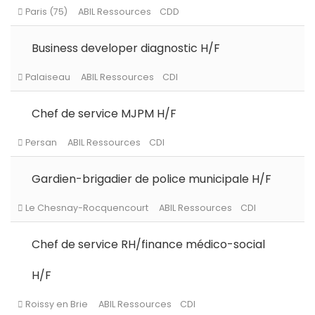
Business developer diagnostic H/F
Levallois-Perret
ABIL Ressources
CDI
Chef de service MJPM H/F
Levallois-Perret
ABIL Ressources
Intérim
Gardien-brigadier de police municipale H/F
Paris (75)
ABIL Ressources
CDD
Chef de service RH/finance médico-social
H/F
Palaiseau
ABIL Ressources
CDI